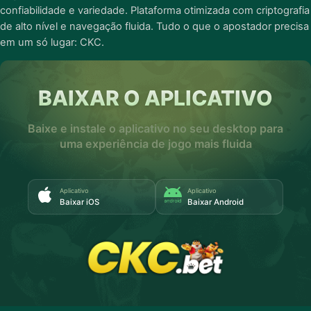
confiabilidade e variedade. Plataforma otimizada com criptografia
de alto nível e navegação fluida. Tudo o que o apostador precisa
em um só lugar: CKC.
BAIXAR O APLICATIVO
Baixe e instale o aplicativo no seu desktop para
uma experiência de jogo mais fluida
Aplicativo
Aplicativo
Baixar iOS
Baixar Android